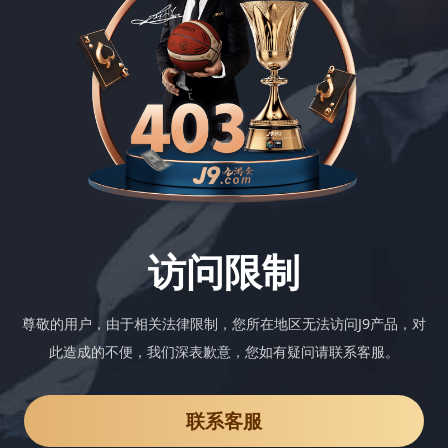
访问限制
尊敬的用户，由于相关法律限制，您所在地区无法访问J9产品，对
此造成的不便，我们深表歉意，您如有疑问请联系客服。
联系客服